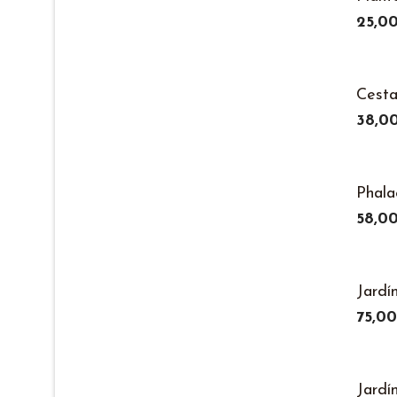
25,0
Cesta
38,0
Phala
58,0
Jardí
75,0
Jardín