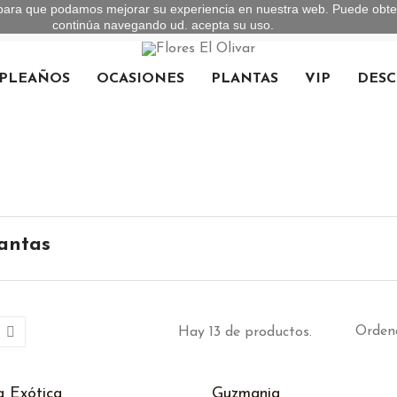
ías para que podamos mejorar su experiencia en nuestra web. Puede ob
continúa navegando ud. acepta su uso.
PLEAÑOS
OCASIONES
PLANTAS
VIP
DESC
antas
Ordena
Hay 13 de productos.
a Exótica
Guzmania