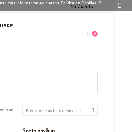
tener más información en nuestra
Política de Cookies
. Si
Mi Cuenta
UBRE
0

r por:
Precio: de más bajo a más alto
Spathiphyllum